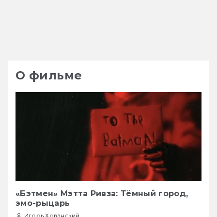
О фильме
«Бэтмен» Мэтта Ривза: Тёмный город,
эмо-рыцарь
Игорь Хованский