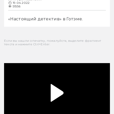
19.04.2022
51556
«Настоящий детектив» в Готэме.
Если вы нашли опечатку, пожалуйста, выделите фрагмент
текста и нажмите Ctrl+Enter.