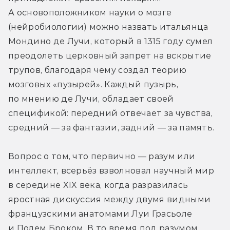
А основоположником науки о мозге 
(нейробиологии) можно назвать итальянца 
Мондино де Лучи, который в 1315 году сумел 
преодолеть церковный запрет на вскрытие 
трупов, благодаря чему создал теорию 
мозговых «пузырей». Каждый пузырь, 
по мнению де Лучи, обладает своей 
спецификой: передний отвечает за чувства, 
средний — за фантазии, задний — за память.
Вопрос о том, что первично — разум или 
интеллект, всерьёз взволновал научный мир 
в середине XIX века, когда разразилась 
яростная дискуссия между двумя видными 
французскими анатомами Луи Грасьоле 
и Полем Броком. В то время под разумом 