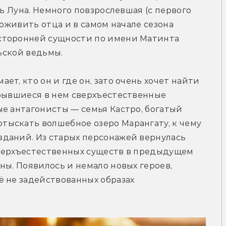
чь Луна. Немного повзрослевшая (с первого 
 оживить отца и в самом начале сезона 
сторонней сущности по имени Матинта 
льской ведьмы.
т, кто он и где он, зато очень хочет найти 
рывшиеся в нем сверхъестественные 
е антагонисты — семья Кастро, богатый 
ыскать волшебное озеро Марангату, к чему 
даний. Из старых персонажей вернулась 
верхъестественных существ в предыдущем 
ны. Появилось и немало новых героев, 
 не задействованных образах 