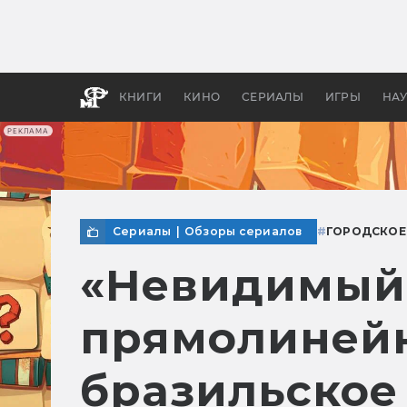
Какие
авгус
апока
детск
КНИГИ
КИНО
СЕРИАЛЫ
ИГРЫ
НА
РЕКЛАМА
Сериалы
|
Обзоры сериалов
#
ГОРОДСКОЕ
«Невидимый г
прямолинейн
бразильское