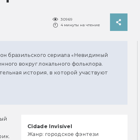
30969
4 минуты на чтение
езон бразильского сериала «Невидимый
енного вокруг локального фольклора.
тельная история, в которой участвуют
ый 
Cidade Invisível
Жанр: городское фэнтези
ик. 