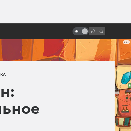
ы»:
10 лучших ролей Иэна Холма:
ыло
хоббит, андроид, Наполеон,
маньяк
ИКА
н:
льное