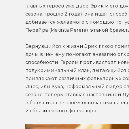
Главных героев уже двое, Эрик и его до
сезона прошло 2 года), она ищет способ
добивается желаемого с помощью поту
Перейра (Matinta Perera), этакой брази
Вернувшийся к жизни Эрик плохо понимае
дочь, в чём ему помогают внезапно отк
способности. Героям противостоят новы
полукриминальный клан, пытающийся от
привлекают различных фольклорных соз
Инес, или Кука, неформальный лидер с
сезоне, теперь ставшая наставницей Лу
в большинстве своём основанных на ещё
из бразильского фольклора.