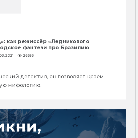
»: как режиссёр «Ледникового
родское фэнтези про Бразилию
03.2021
26695
еский детектив, он позволяет краем 
ную мифологию.
икни,