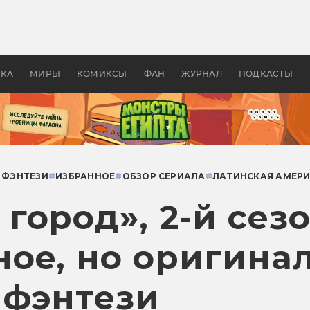
 фильмы смотреть в
Как создавались «Страшил
те 2026? В мире —
фильм, без которого не б
липсис, в России —
бы «Властелина колец»
ие комедии
УКА
МИРЫ
КОМИКСЫ
ФАН
ЖУРНАЛ
ПОДКАСТЫ
 ФЭНТЕЗИ
#
ИЗБРАННОЕ
#
ОБЗОР СЕРИАЛА
#
ЛАТИНСКАЯ АМЕР
ород», 2-й сезо
ое, но оригина
 фэнтези