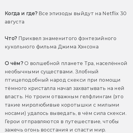
Когда и где?
 Все эпизоды выйдут на Netflix 30 
августа
Что?
 Приквел знаменитого фэнтезийного 
кукольного фильма Джима Хэнсона
О чём?
 О волшебной планете Тра, населённой 
необычными существами. Злобный 
птицеподобный народ скекси при помощи 
тёмного кристалла начал захватывать на ней 
власть. Но троим отважным гелфлингам (это 
такие миролюбивые коротышки с милыми 
носами) удалось выведать, в чём сила скекси. 
Герои отправляются в путешествие, чтобы 
зажечь огонь восстания и спасти мир.