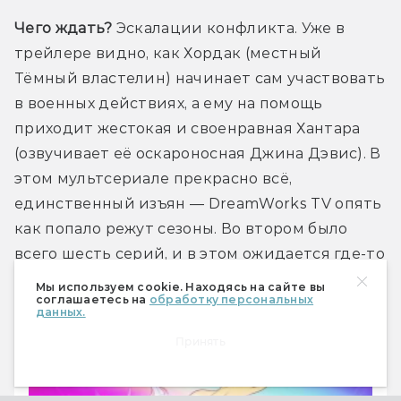
Чего ждать?
 Эскалации конфликта. Уже в 
трейлере видно, как Хордак (местный 
Тёмный властелин) начинает сам участвовать 
в военных действиях, а ему на помощь 
приходит жестокая и своенравная Хантара 
(озвучивает её оскароносная Джина Дэвис). В 
этом мультсериале прекрасно всё, 
единственный изъян — DreamWorks TV опять 
как попало режут сезоны. Во втором было 
всего шесть серий, и в этом ожидается где-то 
столько же.
Мы используем cookie. Находясь на сайте вы
соглашаетесь на
обработку персональных
данных.
Принять
О сериале