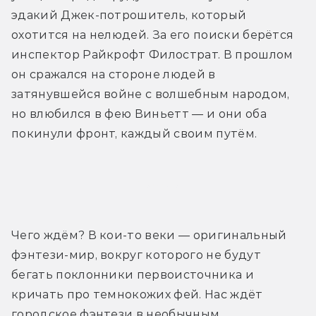
эдакий Джек-потрошитель, который 
охотится на нелюдей. За его поиски берётся 
инспектор Райкрофт Филострат. В прошлом 
он сражался на стороне людей в 
затянувшейся войне с волшебным народом, 
но влюбился в фею Виньетт — и они оба 
покинули фронт, каждый своим путём.
Трейлер
Чего ждём? В кои-то веки — оригинальный 
фэнтези-мир, вокруг которого не будут 
бегать поклонники первоисточника и 
кричать про темнокожих фей. Нас ждёт 
городское фэнтези в необычным 