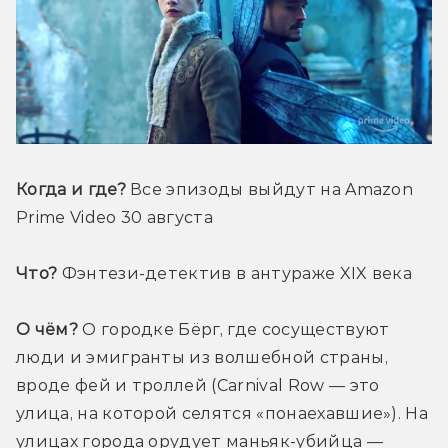
Когда и где?
 Все эпизоды выйдут на Amazon 
Prime Video 30 августа
Что?
 Фэнтези-детектив в антураже XIX века
О чём?
 О городке Бёрг, где сосуществуют 
люди и эмигранты из волшебной страны, 
вроде фей и троллей (Carnival Row — это 
улица, на которой селятся «понаехавшие»). На 
улицах города орудует маньяк-убийца — 