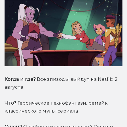
Когда и где?
 Все эпизоды выйдут на Netflix 2 
августа
Что?
 Героическое технофэнтези, ремейк 
классического мультсериала
О чём?
 О войне технократической Орды и 