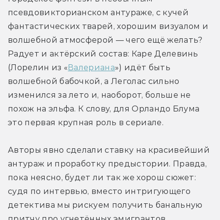
псевдовикторианском антураже, с кучей 
фантастических тварей, хорошим визуалом и 
волшебной атмосферой — чего ещё желать? 
Радует и актёрский состав: Каре Делевинь 
(Лорелин из «
Валериана
») идёт быть 
волшебной бабочкой, а Леголас сильно 
изменился за лето и, наоборот, больше не 
похож на эльфа. К слову, для Орландо Блума 
это первая крупная роль в сериале.
Авторы явно сделали ставку на красивейший 
антураж и проработку предыстории. Правда, 
пока неясно, будет ли так же хорош сюжет: 
судя по интервью, вместо интригующего 
детектива мы рискуем получить банальную 
притчу про угнетённых эмигрантов.