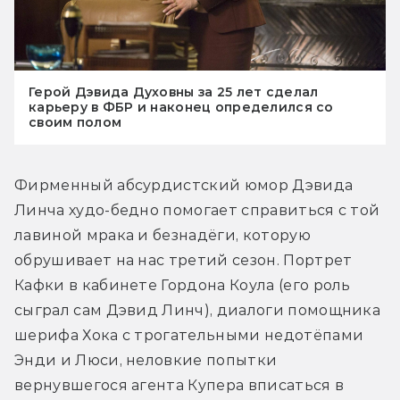
Герой Дэвида Духовны за 25 лет сделал
карьеру в ФБР и наконец определился со
своим полом
Фирменный абсурдистский юмор Дэвида 
Линча худо-бедно помогает справиться с той 
лавиной мрака и безнадёги, которую 
обрушивает на нас третий сезон. Портрет 
Кафки в кабинете Гордона Коула (его роль 
сыграл сам Дэвид Линч), диалоги помощника 
шерифа Хока с трогательными недотёпами 
Энди и Люси, неловкие попытки 
вернувшегося агента Купера вписаться в 