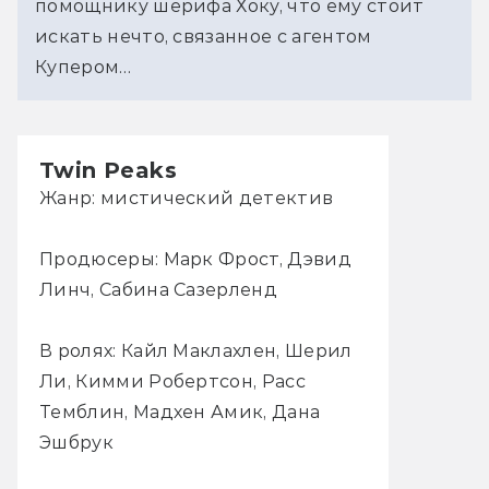
помощнику шерифа Хоку, что ему стоит
искать нечто, связанное с агентом
Купером…
Twin Peaks
Жанр: мистический детектив
Продюсеры: Марк Фрост, Дэвид
Линч, Сабина Сазерленд
В ролях: Кайл Маклахлен, Шерил
Ли, Кимми Робертсон, Расс
Темблин, Мадхен Амик, Дана
Эшбрук