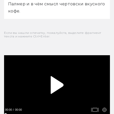
Палмер и в чём смысл чертовски вкусного 
кофе.
Если вы нашли опечатку, пожалуйста, выделите фрагмент
текста и нажмите Ctrl+Enter.
00:00
00:00