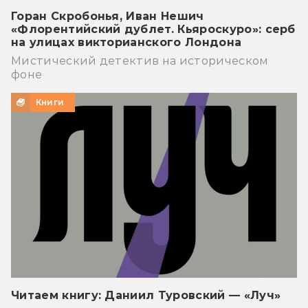
Горан Скробонья, Иван Нешич
«Флорентийский дублет. Кьяроскуро»: серб
на улицах викторианского Лондона
Мистический детектив на историческом
фоне
Книги
Читаем книгу: Даниил Туровский — «Луч»