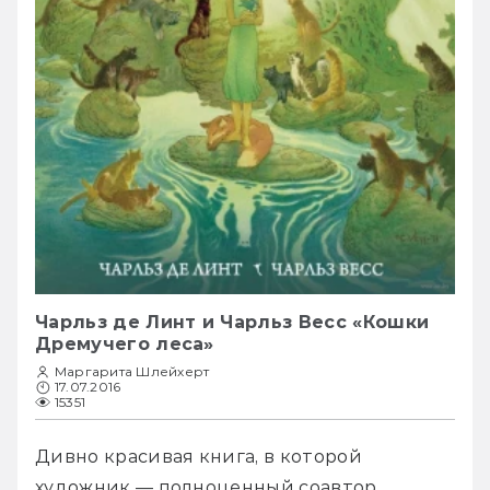
Чарльз де Линт и Чарльз Весс «Кошки
Дремучего леса»
Маргарита Шлейхерт
17.07.2016
15351
Дивно красивая книга, в которой 
художник — полноценный соавтор 