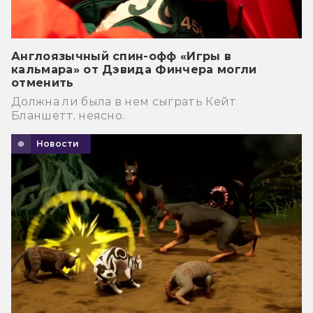
Англоязычный спин-офф «Игры в
кальмара» от Дэвида Финчера могли
отменить
Должна ли была в нем сыграть Кейт
Бланшетт, неясно.
Новости