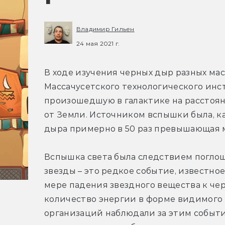
Владимир Гильен
24 мая 2021 г.
В ходе изучения черных дыр разных масс
Массачусетского технологического инст
произошедшую в галактике на расстоян
от Земли. Источником вспышки была, ка
дыра примерно в 50 раз превышающая м
Вспышка света была следствием погло
звезды – это редкое событие, известно
мере падения звездного вещества к че
количество энергии в форме видимого с
организаций наблюдали за этим событи