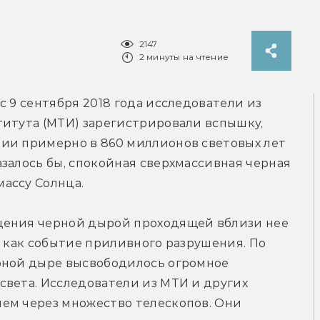
2147
2 минуты на чтение
 9 сентября 2018 года исследователи из 
итута (МТИ) зарегистрировали вспышку, 
ии примерно в 860 миллионов световых лет 
залось бы, спокойная сверхмассивная черная 
ассу Солнца.
щения черной дырой проходящей вблизи нее 
е как событие приливного разрушения. По 
рной дыре высвободилось огромное 
вета. Исследователи из МТИ и других 
ем через множество телескопов. Они 