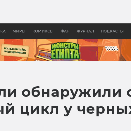
 фильмы смотреть в
Как создавались «Страшил
те 2026? В мире —
фильм, без которого не б
липсис, в России —
бы «Властелина колец»
ие комедии
УКА
МИРЫ
КОМИКСЫ
ФАН
ЖУРНАЛ
ПОДКАСТЫ
ли обнаружили
й цикл у черны