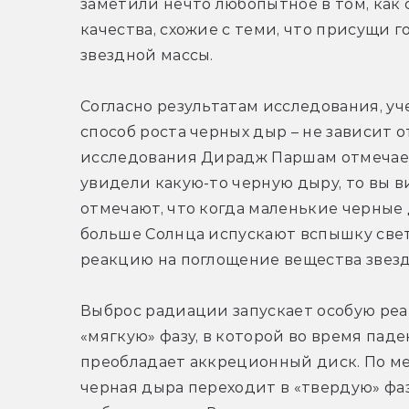
заметили нечто любопытное в том, как 
качества, схожие с теми, что присущи 
звездной массы.
Согласно результатам исследования, уч
способ роста черных дыр – не зависит о
исследования Дирадж Паршам отмечает,
увидели какую-то черную дыру, то вы в
отмечают, что когда маленькие черные 
больше Солнца испускают вспышку света
реакцию на поглощение вещества звез
Выброс радиации запускает особую реа
«мягкую» фазу, в которой во время пад
преобладает аккреционный диск. По мер
черная дыра переходит в «твердую» фаз