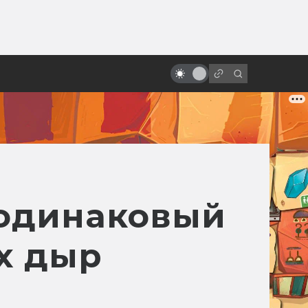
ы»:
ыло
«Дюна» Ходоровски:
величайший неснятый фильм
 одинаковый
х дыр