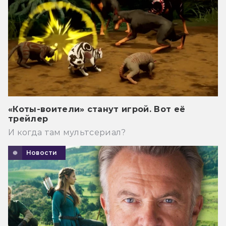
«Коты-воители» станут игрой. Вот её
трейлер
И когда там мультсериал?
Новости