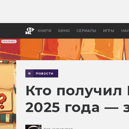
Какие
авгус
апока
детск
КНИГИ
КИНО
СЕРИАЛЫ
ИГРЫ
НА
РЕКЛАМА
Новости
Кто получил
2025 года — 
Кот-император