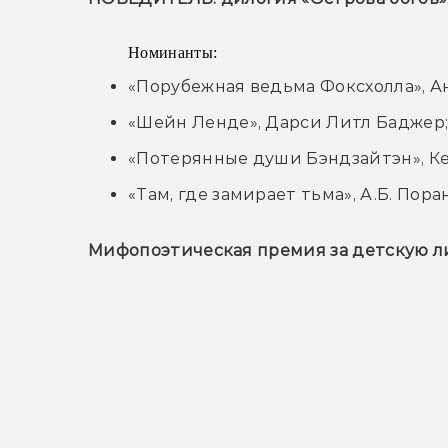
Номинанты:
«Порубежная ведьма Фоксхолла», А
«Шейн Ленде», Дарси Литл Баджер
«Потерянные души Бэндзайтэн», К
«Там, где замирает тьма», А.Б. Пора
Мифопоэтическая премия за детскую л