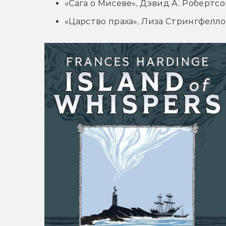
«Сага о Мисеве», Дэвид А. Робертсо
«Царство праха», Лиза Стрингфелл