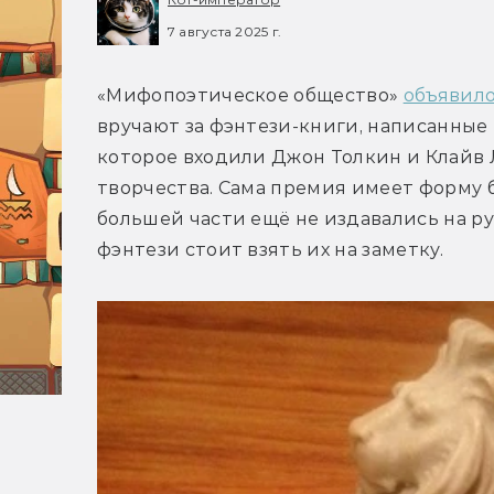
7 августа 2025 г.
«Мифопоэтическое общество» 
объявило
вручают за фэнтези-книги, написанные 
которое входили Джон Толкин и Клайв Л
творчества. Сама премия имеет форму бо
большей части ещё не издавались на ру
фэнтези стоит взять их на заметку.