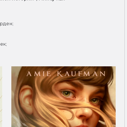
Арден;
ек;