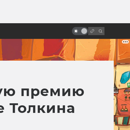
ы»:
История студии Hanna-Barbera:
ыло
двое мечтателей, одна мышь и
семь премий «Оскар»
кую премию
е Толкина