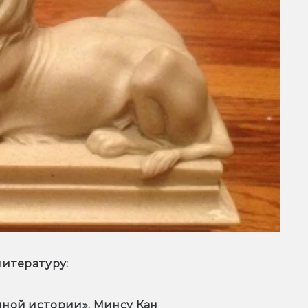
итературу:
ной истории», Минсу Кан