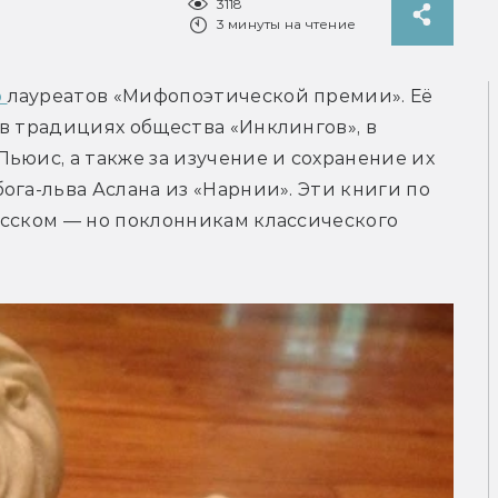
3118
3 минуты на чтение
 
лауреатов «Мифопоэтической премии». Её 
в традициях общества «Инклингов», в 
ьюис, а также за изучение и сохранение их 
га-льва Аслана из «Нарнии». Эти книги по 
сском — но поклонникам классического 