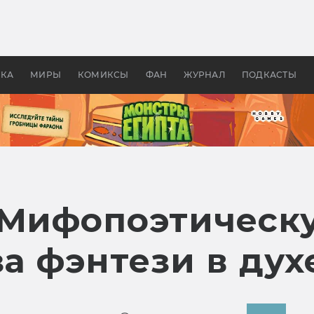
 фильмы смотреть в
Как создавались «Страшил
те 2026? В мире —
фильм, без которого не б
липсис, в России —
бы «Властелина колец»
ие комедии
УКА
МИРЫ
КОМИКСЫ
ФАН
ЖУРНАЛ
ПОДКАСТЫ
 Мифопоэтичес
за фэнтези в дух