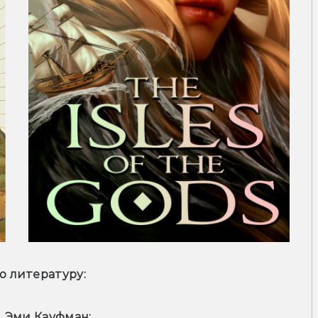
 литературу:
 Эми Кауфман;