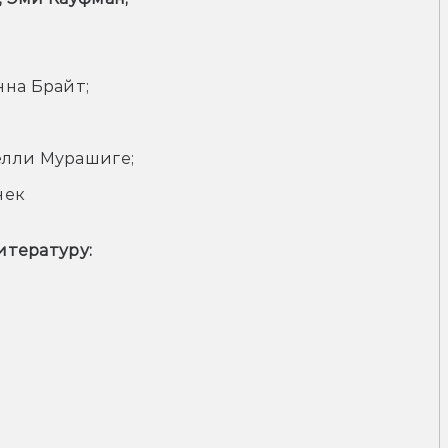
нна Брайт;
;
елли Мурашиге;
нек
итературу: