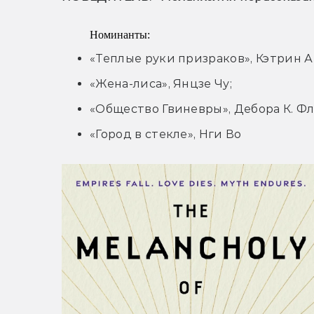
Номинанты:
«Теплые руки призраков», Кэтрин 
«Жена-лиса», Янцзе Чу;
«Общество Гвиневры», Дебора К. Фл
«Город в стекле», Нги Во