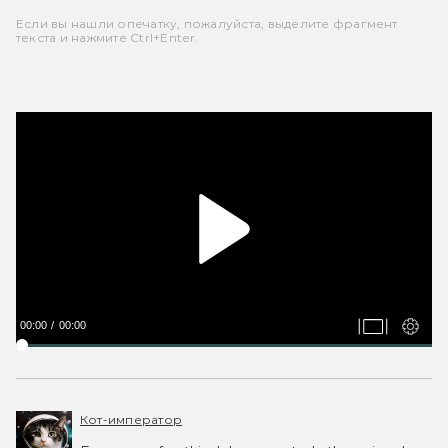
Если вы нашли опечатку, пожалуйста, выделите фрагмент
текста и нажмите Ctrl+Enter.
00:00
00:00
Кот-император