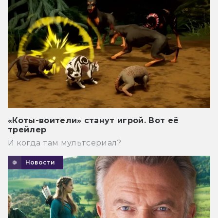
«Коты-воители» станут игрой. Вот её
трейлер
И когда там мультсериал?
Новости