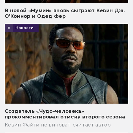
В новой «Мумии» вновь сыграют Кевин Дж.
О’Коннор и Одед Фер
Новости
Создатель «Чудо-человека»
прокомментировал отмену второго сезона
Кевин Файги не виноват, считает автор.