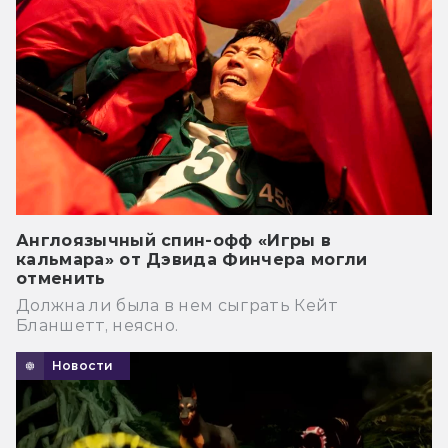
Англоязычный спин-офф «Игры в
кальмара» от Дэвида Финчера могли
отменить
Должна ли была в нем сыграть Кейт
Бланшетт, неясно.
Новости