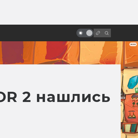
ы»:
ыло
Гигер и сотворение «Чужого»
OR 2 нашлись