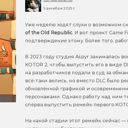
9 декабря 2025 г.
Уже неделю ходят слухи о возможном с
of the Old Republic
. И вот проект Game Fi
подтверждение этому. Более того, рабо
В 2023 году студия Aspyr занималась в
KOTOR 2, чтобы выпустить его в виде DL
на разработчиков подали в суд за обман
всё-таки велись, но вместо DLC было р
обновлённой графикой и осовремененн
персонажами. Однако работу над ним то
сперва выпустить ремейк первого KOTO
На какой стадии этот ремейк сейчас — п