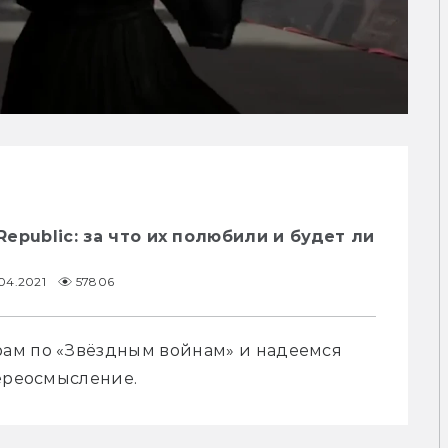
 Republic: за что их полюбили и будет ли
.04.2021
57806
ам по «Звёздным войнам» и надеемся 
переосмысление.