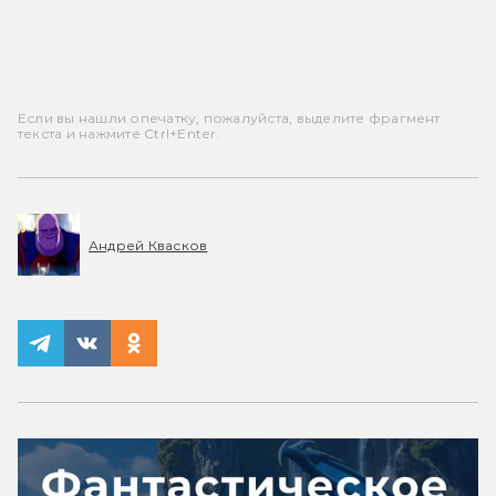
Если вы нашли опечатку, пожалуйста, выделите фрагмент
текста и нажмите Ctrl+Enter.
Андрей Квасков