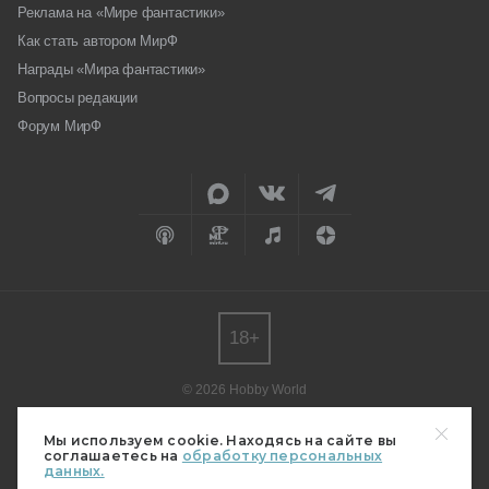
Реклама на «Мире фантастики»
Как стать автором МирФ
Награды «Мира фантастики»
Вопросы редакции
Форум МирФ
18+
© 2026 Hobby World
Любое использование материалов допускается только с согласия
редакции.
Мы используем cookie. Находясь на сайте вы
соглашаетесь на
обработку персональных
Мнение авторов может не совпадать с мнением редакции.
данных.
Свидетельство о регистрации СМИ серия Эл № ФС77-82485