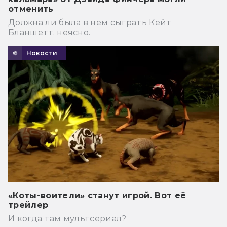
отменить
Должна ли была в нем сыграть Кейт
Бланшетт, неясно.
Новости
«Коты-воители» станут игрой. Вот её
трейлер
И когда там мультсериал?