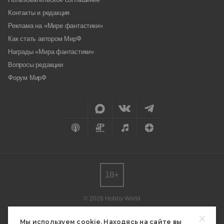
Контакты и редакция
Реклама на «Мире фантастики»
Как стать автором МирФ
Награды «Мира фантастики»
Вопросы редакции
Форум МирФ
18+
© 2026 Hobby World
Любое использование материалов допускается только с согласия
редакции.
Мы используем cookie. Находясь на сайте вы