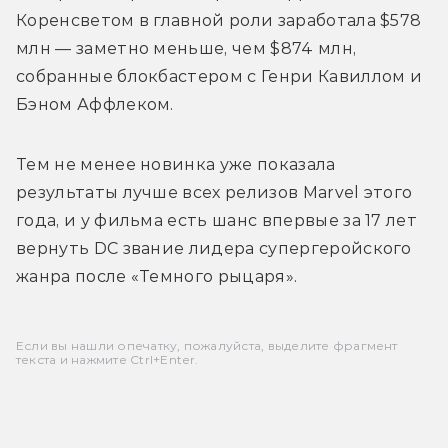
Коренсветом в главной роли заработала $578 
млн — заметно меньше, чем $874 млн, 
собранные блокбастером с Генри Кавиллом и 
Бэном Аффлеком.
Тем не менее новинка уже показала 
результаты лучше всех релизов Marvel этого 
года, и у фильма есть шанс впервые за 17 лет 
вернуть DC звание лидера супергеройского 
жанра после «Темного рыцаря».
Если вы нашли опечатку, пожалуйста, выделите фрагмент
текста и нажмите Ctrl+Enter.