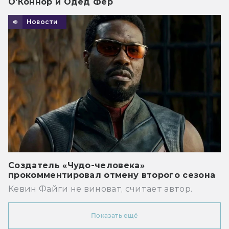
О’Коннор и Одед Фер
Новости
Создатель «Чудо-человека»
прокомментировал отмену второго сезона
Кевин Файги не виноват, считает автор.
Показать ещё