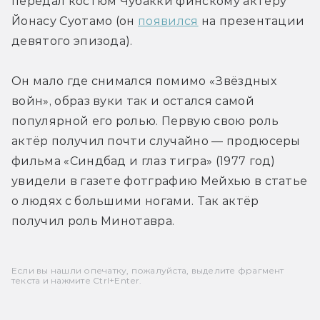
передал костюм Чубакки финскому актёру 
Йонасу Суотамо (он 
появился
 на презентации 
девятого эпизода).
Он мало где снимался помимо «Звёздных 
войн», образ вуки так и остался самой 
популярной его ролью. Первую свою роль 
актёр получил почти случайно — продюсеры 
фильма «Синдбад и глаз тигра» (1977 год) 
увидели в газете фотграфию Мейхью в статье 
о людях с большими ногами. Так актёр 
получил роль Минотавра.
Если вы нашли опечатку, пожалуйста, выделите фрагмент
текста и нажмите Ctrl+Enter.