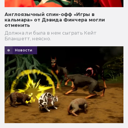
Англоязычный спин-офф «Игры в
кальмара» от Дэвида Финчера могли
отменить
Должна ли была в нем сыграть Кейт
Бланшетт, неясно.
Новости