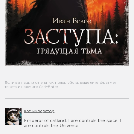
Если вы нашли опечатку, пожалуйста, выделите фрагмент
текста и нажмите Ctrl+Enter.
Кот-император
Emperor of catkind. I are controls the spice, I
are controls the Universe.