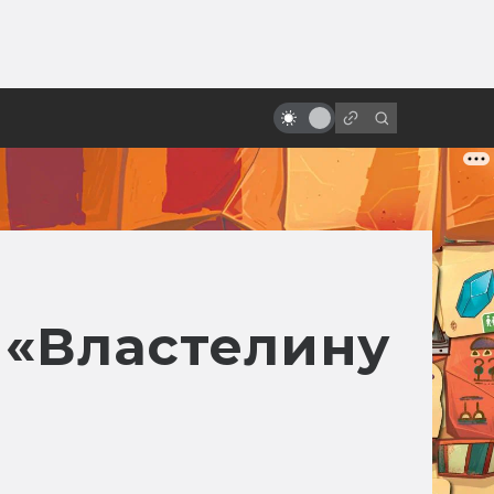
ы»:
Странные, страшные и
ыло
психоделические советские
мультфильмы
 «Властелину