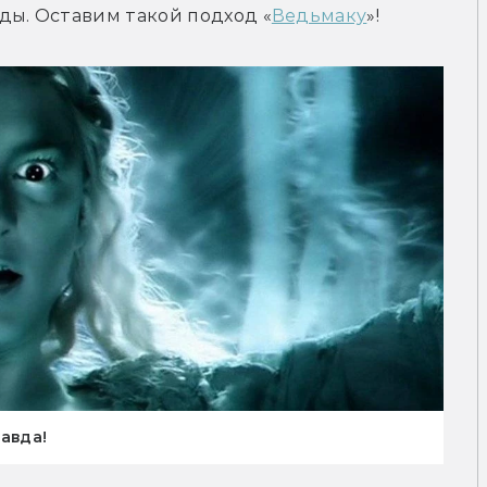
ды. Оставим такой подход «
Ведьмаку
»!
авда!