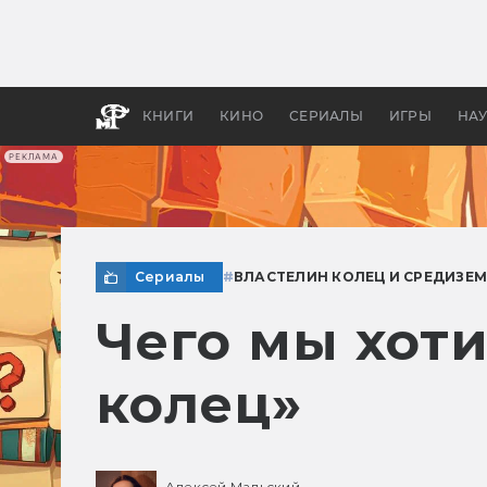
Какие
авгус
апока
детск
КНИГИ
КИНО
СЕРИАЛЫ
ИГРЫ
НА
РЕКЛАМА
Сериалы
#
ВЛАСТЕЛИН КОЛЕЦ И СРЕДИЗЕМ
Чего мы хоти
колец»
Алексей Мальский