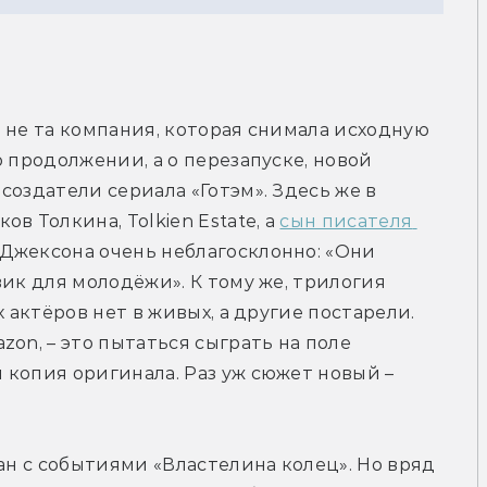
 не та компания, которая снимала исходную 
 продолжении, а о перезапуске, новой 
оздатели сериала «Готэм». Здесь же в 
 Толкина, Tolkien Estate, а 
сын писателя 
 Джексона очень неблагосклонно: «Они 
ик для молодёжи». К тому же, трилогия 
 актёров нет в живых, а другие постарели. 
Поэтому худшее, что может сделать Amazon, – это пытаться сыграть на поле 
 копия оригинала. Раз уж сюжет новый – 
ан с событиями «Властелина колец». Но вряд 