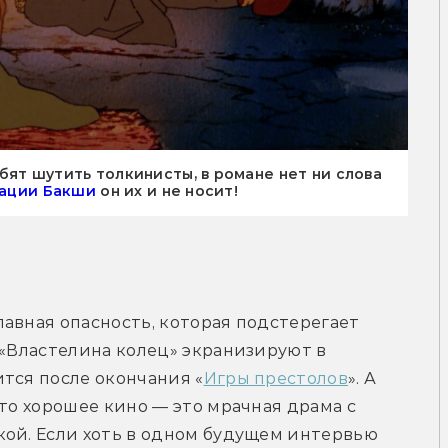
бят шутить толкинисты, в романе нет ни слова
зации Бакши
он их и не носит!
авная опасность, которая подстерегает 
 «Властелина колец» экранизируют в 
тся после окончания «
Игры престолов
». А 
то хорошее кино — это мрачная драма с 
ой. Если хоть в одном будущем интервью 