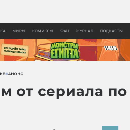
 фильмы смотреть в
Как создавались «Страшил
те 2026? В мире —
фильм, без которого не б
липсис, в России —
бы «Властелина колец»
ие комедии
УКА
МИРЫ
КОМИКСЫ
ФАН
ЖУРНАЛ
ПОДКАСТЫ
ЬЕ
#
АНОНС
м от сериала по