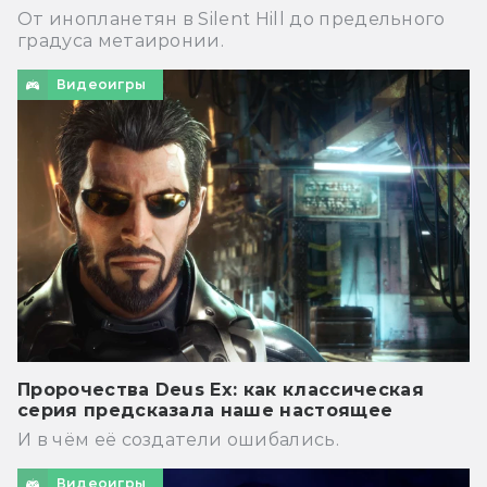
От инопланетян в Silent Hill до предельного
градуса метаиронии.
Видеоигры
Пророчества Deus Ex: как классическая
серия предсказала наше настоящее
И в чём её создатели ошибались.
Видеоигры