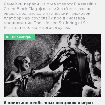
Ремейки первой Halo и четвертой Assassin’s
Creed Black Flag, фэнтезийный экстракшн-
экшен, постапокалиптический трюковой
платформер, соулслайк про динозавра,
продолжение The Life and Suffering of Sir
Brante и многое-многое другое.
Видеоигры
8 поистине необычных концовок в играх