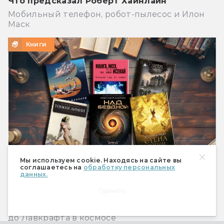
Что предсказал Роберт Хайнлайн
Мобильный телефон, робот-пылесос и Илон
Маск
Книги
Мы используем cookie. Находясь на сайте вы
соглашаетесь на
обработку персональных
данных.
Что почитать из фантастики? Книжные
Принять
новинки июля 2026-го
Фантастические книги июля: от двух Вулфов
до Лавкрафта в космосе