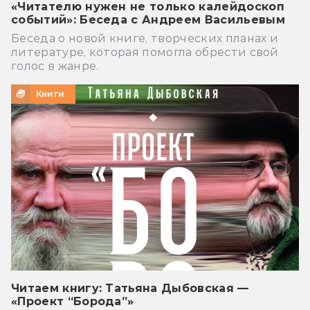
«Читателю нужен не только калейдоскоп
событий»: Беседа с Андреем Васильевым
Беседа о новой книге, творческих планах и
литературе, которая помогла обрести свой
голос в жанре.
Книги
Читаем книгу: Татьяна Дыбовская —
«Проект “Борода”»