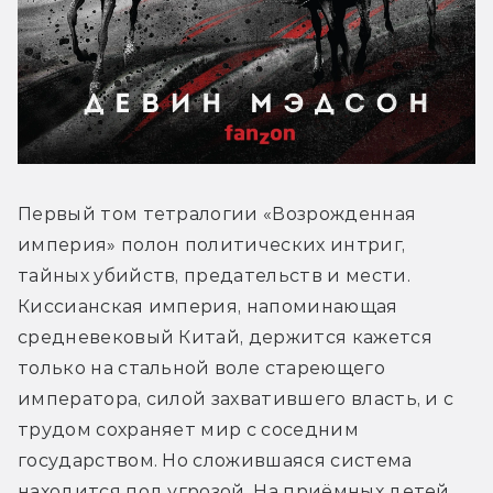
Первый том тетралогии «Возрожденная 
империя» полон политических интриг, 
тайных убийств, предательств и мести. 
Киссианская империя, напоминающая 
средневековый Китай, держится кажется 
только на стальной воле стареющего 
императора, силой захватившего власть, и с 
трудом сохраняет мир с соседним 
государством. Но сложившаяся система 
находится под угрозой. На приёмных детей 