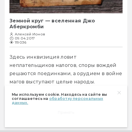
Земной круг — вселенная Джо
Аберкромби
Алексей Ионов
09.04.2017
119036
Здесь инквизиция ловит 
неплательщиков налогов, споры вождей 
решаются поединками, а орудием в войне 
магов выступают целые народы.
Мы используем cookie. Находясь на сайте вы
соглашаетесь на
обработку персональных
данных.
Если вы нашли опечатку, пожалуйста, выделите фрагмент
текста и нажмите Ctrl+Enter.
Принять