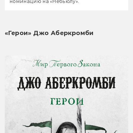
номинацию на «Небьюлу».
«Герои» Джо Аберкромби