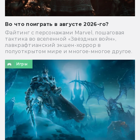
Во что поиграть в августе 2026-го?
Файтинг с персонажами Marvel, пошаговая
тактика во вселенной «Звёздных войн»,
лавкрафтианский экшен-хоррор в
полуоткрытом мире и многое-многое другое.
Игры