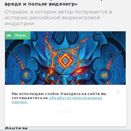
вреде и пользе видеоигр»
Отрывок, в котором автор погружается в
историю российской видеоигровой
индустрии
Игры
Мы используем cookie. Находясь на сайте вы
соглашаетесь на
обработку персональных
данных.
Принять
Настольная игра Descent: Сказания тьмы.
Приключение в мире уютного тёмного
фэнтези