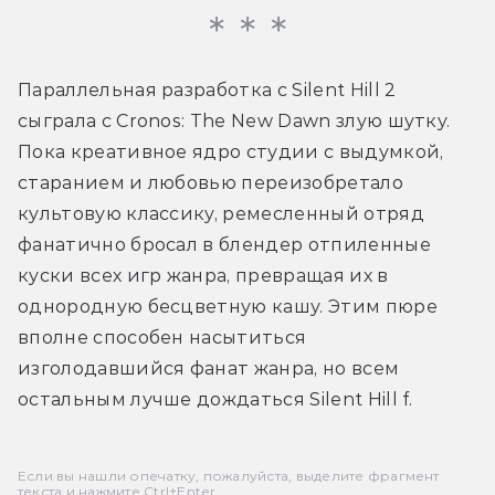
Параллельная разработка с Silent Hill 2 
сыграла с Cronos: The New Dawn злую шутку. 
Пока креативное ядро студии с выдумкой, 
старанием и любовью переизобретало 
культовую классику, ремесленный отряд 
фанатично бросал в блендер отпиленные 
куски всех игр жанра, превращая их в 
однородную бесцветную кашу. Этим пюре 
вполне способен насытиться 
изголодавшийся фанат жанра, но всем 
остальным лучше дождаться Silent Hill f.
Если вы нашли опечатку, пожалуйста, выделите фрагмент
текста и нажмите Ctrl+Enter.