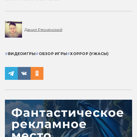
Данил Ряснянский
#
ВИДЕОИГРЫ
#
ОБЗОР ИГРЫ
#
ХОРРОР (УЖАСЫ)