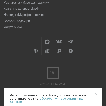
Реклама на «Мире фантастики»
Как стать автором МирФ
Награды «Мира фантастики»
Вопросы редакции
Форум МирФ
18+
© 2026 Hobby World
Любое использование материалов допускается только с согласия
редакции.
Мы используем cookie. Находясь на сайте вы
соглашаетесь на
обработку персональных
Мнение авторов может не совпадать с мнением редакции.
данных.
Свидетельство о регистрации СМИ серия Эл № ФС77-82485