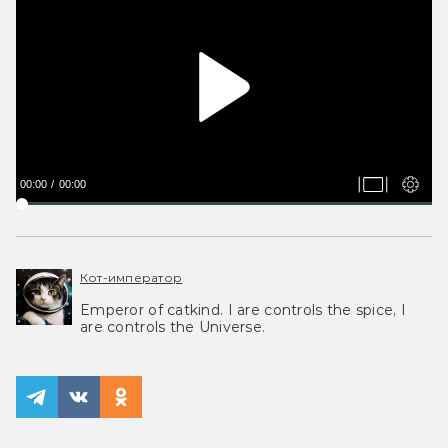
00:00
00:00
Кот-император
Emperor of catkind. I are controls the spice, I
are controls the Universe.