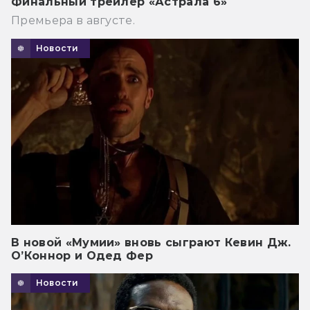
Финальный трейлер «Астрала 6»
Премьера в августе.
Новости
В новой «Мумии» вновь сыграют Кевин Дж.
О’Коннор и Одед Фер
Новости