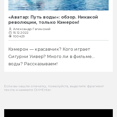
«Аватар: Путь воды»: обзор. Никакой
революции, только Кэмерон!
Александр Гагинский
15.12.2022
100429
Кэмерон — красавчик? Кого играет 
Сигурни Уивер? Много ли в фильме… 
воды? Рассказываем!
Если вы нашли опечатку, пожалуйста, выделите фрагмент
текста и нажмите Ctrl+Enter.