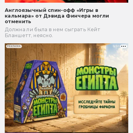
Англоязычный спин-офф «Игры в
кальмара» от Дэвида Финчера могли
отменить
Должна ли была в нем сыграть Кейт
Бланшетт, неясно.
РЕКЛАМА