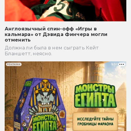
Англоязычный спин-офф «Игры в
кальмара» от Дэвида Финчера могли
отменить
Должна ли была в нем сыграть Кейт
Бланшетт, неясно.
РЕКЛАМА