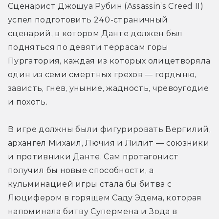
Сценарист Джошуа Рубин (Assassin’s Creed II) 
успел подготовить 240-страничный 
сценарий, в котором Данте должен был 
подняться по девяти террасам горы 
Пургатория, каждая из которых олицетворяла 
один из семи смертных грехов — гордыню, 
зависть, гнев, уныние, жадность, чревоугодие 
и похоть.
В игре должны были фигурировать Вергилий, 
архангел Михаил, Лючия и Лилит — союзники 
и противники Данте. Сам протагонист 
получил бы новые способности, а 
к
ульминацией игры стала бы битва с 
Люцифером в горящем Саду Эдема, которая 
напоминала битву Супермена и Зода в 