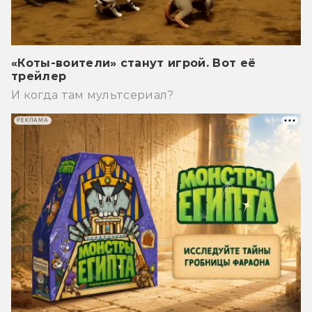
«Коты-воители» станут игрой. Вот её
трейлер
И когда там мультсериал?
РЕКЛАМА