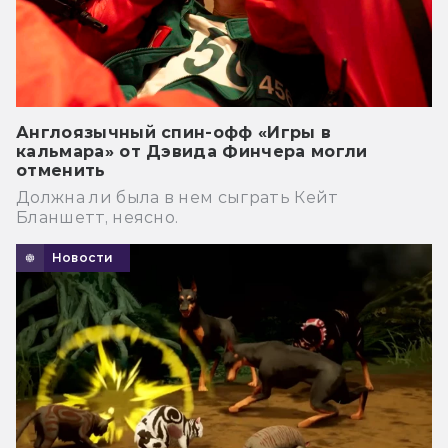
Англоязычный спин-офф «Игры в
кальмара» от Дэвида Финчера могли
отменить
Должна ли была в нем сыграть Кейт
Бланшетт, неясно.
Новости