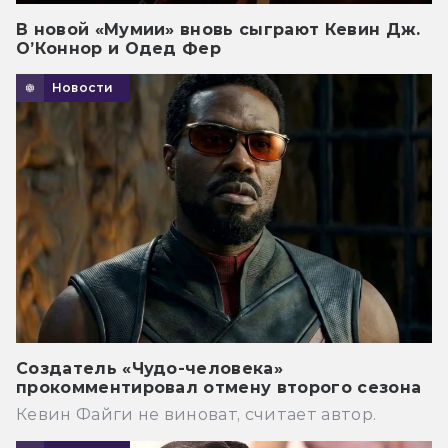
В новой «Мумии» вновь сыграют Кевин Дж.
О’Коннор и Одед Фер
Новости
Создатель «Чудо-человека»
прокомментировал отмену второго сезона
Кевин Файги не виноват, считает автор.