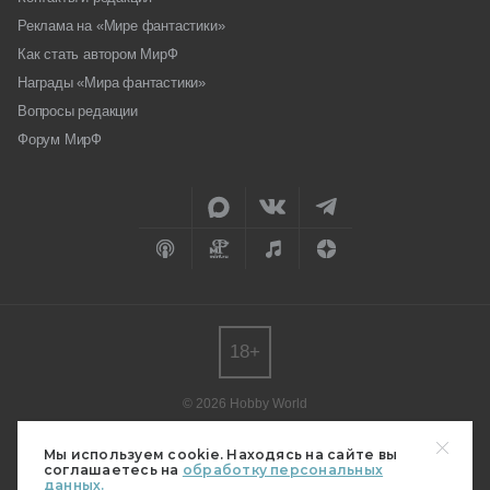
Реклама на «Мире фантастики»
Как стать автором МирФ
Награды «Мира фантастики»
Вопросы редакции
Форум МирФ
18+
© 2026 Hobby World
Любое использование материалов допускается только с согласия
редакции.
Мы используем cookie. Находясь на сайте вы
соглашаетесь на
обработку персональных
Мнение авторов может не совпадать с мнением редакции.
данных.