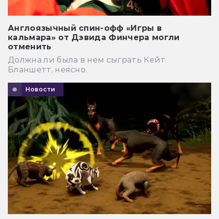
Англоязычный спин-офф «Игры в
кальмара» от Дэвида Финчера могли
отменить
Должна ли была в нем сыграть Кейт
Бланшетт, неясно.
Новости