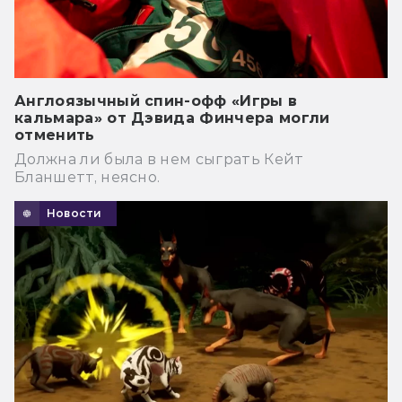
Англоязычный спин-офф «Игры в
кальмара» от Дэвида Финчера могли
отменить
Должна ли была в нем сыграть Кейт
Бланшетт, неясно.
Новости