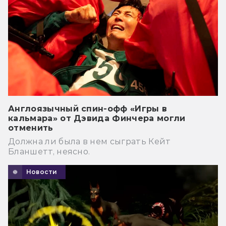
Англоязычный спин-офф «Игры в
кальмара» от Дэвида Финчера могли
отменить
Должна ли была в нем сыграть Кейт
Бланшетт, неясно.
Новости