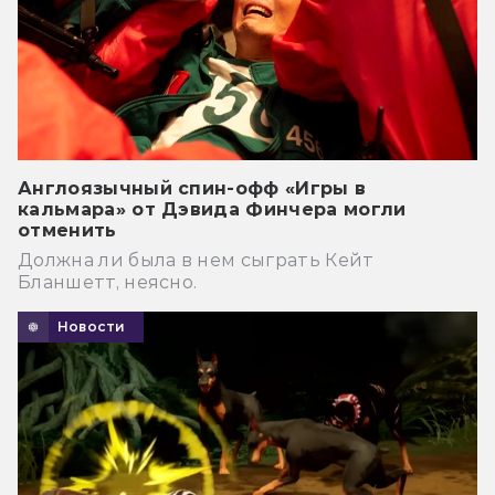
Англоязычный спин-офф «Игры в
кальмара» от Дэвида Финчера могли
отменить
Должна ли была в нем сыграть Кейт
Бланшетт, неясно.
Новости