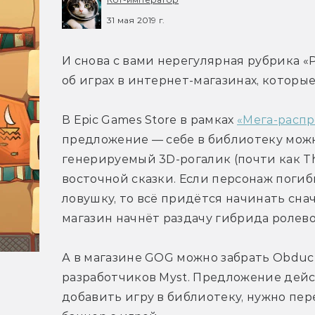
31 мая 2019 г.
И снова с вами нерегулярная рубрика «Р
об играх в интернет-магазинах, которы
В Epic Games Store в рамках 
«Мега-расп
предложение — себе в библиотеку можно
генерируемый 3D-рогалик (почти как The 
восточной сказки. Если персонаж погибн
ловушку, то всё придётся начинать снач
магазин начнёт раздачу гибрида ролево
А в магазине GOG можно забрать Obduct
разработчиков Myst. Предложение дейст
добавить игру в библиотеку, нужно пер