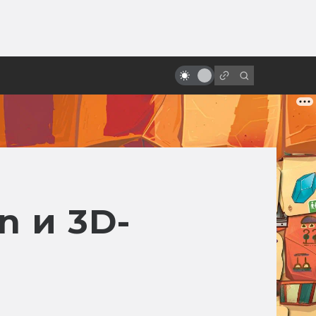
ы»:
Вечная любовь: фантастика в
ыло
мелодрамах и романтических
комедиях
n и 3D-