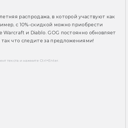
летняя распродажа, в которой участвуют как 
ример, с 10%-скидкой можно приобрести 
Warcraft и Diablo. GOG постоянно обновляет 
 так что следите за предложениями!
т текста и нажмите Ctrl+Enter.