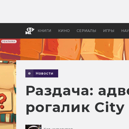
Какие
авгус
апока
детск
КНИГИ
КИНО
СЕРИАЛЫ
ИГРЫ
НА
РЕКЛАМА
Новости
Раздача: адв
рогалик City 
Кот-император