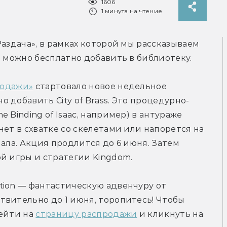
1606
1 минута на чтение
аздача», в рамках которой мы рассказываем 
е можно бесплатно добавить в библиотеку.
родажи»
 стартовало новое недельное 
 добавить City of Brass. Это процедурно-
Binding of Isaac, например) в антураже 
ет в схватке со скелетами или напорется на 
ала. Акция продлится до 6 июня. Затем 
й игры и стратегии Kingdom.
ion — фантастическую адвенчуру от 
вительно до 1 июня, торопитесь! Чтобы 
ейти на 
страницу распродажи
 и кликнуть на 