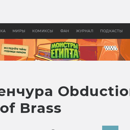
 фильмы смотреть в
Как создавались «Страшил
те 2026? В мире —
фильм, без которого не б
липсис, в России —
бы «Властелина колец»
ие комедии
УКА
МИРЫ
КОМИКСЫ
ФАН
ЖУРНАЛ
ПОДКАСТЫ
енчура Obductio
of Brass