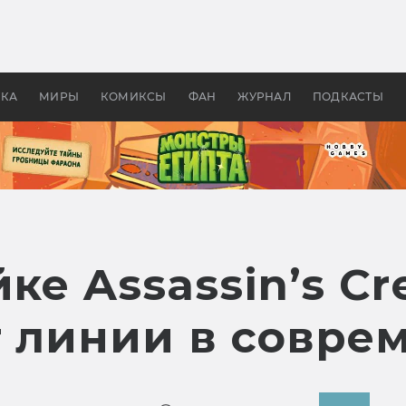
оздавались «Страшилы»:
«Одиссея» Нолана: что эт
, без которого не было
фильм сделал с Гомером и
ластелина колец»
Древней Грецией
УКА
МИРЫ
КОМИКСЫ
ФАН
ЖУРНАЛ
ПОДКАСТЫ
ке Assassin’s Cr
т линии в совре