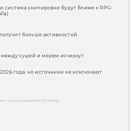
и система экипировки будут ближе к RPG-
lla)
о получит больше активностей
 между сушей и морем исчезнут
 2026 года, но источники не исключают 
т текста и нажмите Ctrl+Enter.