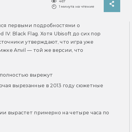
467
1 минута на чтение
лся первыми подробностями о 
V: Black Flag. Хотя Ubisoft до сих пор 
точники утверждают, что игра уже 
жке Anvil — той же версии, что 
 полностью вырежут
лючая вырезанные в 2013 году сюжетные
и вырастет примерно на четыре часа по