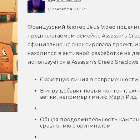
17 сентября 2025 г.
Французский блогер Jeus Video подели
предполагаемом ремейке Assassin’s Creed I
официально не анонсировала проект, ис
находится в активной разработке на дви
используется в Assassin’s Creed Shadows.
Сюжетную линия в современности
В игру добавят новый контент, вк
ветки, например линию Мэри Рид
Общая продолжительность кампани
сравнению с оригиналом