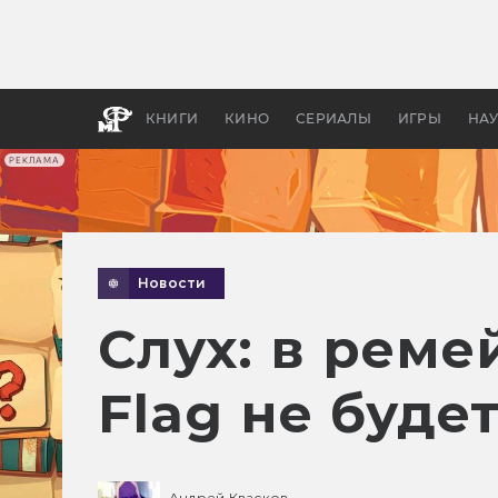
Как с
фильм
бы «В
КНИГИ
КИНО
СЕРИАЛЫ
ИГРЫ
НА
РЕКЛАМА
Новости
Слух: в ремей
Flag не буде
Андрей Квасков