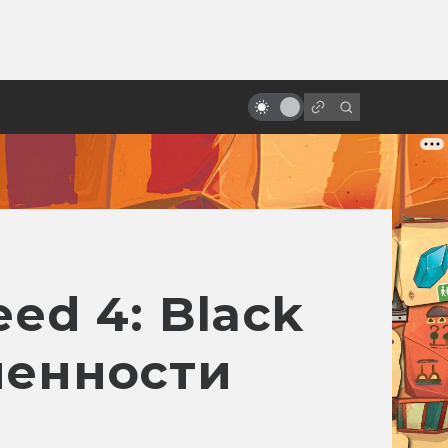
от
Как Индиана Джонс был
Джеймсом Бондом и что не
вошло в «Поиски утраченного
ковчега»
eed 4: Black
менности