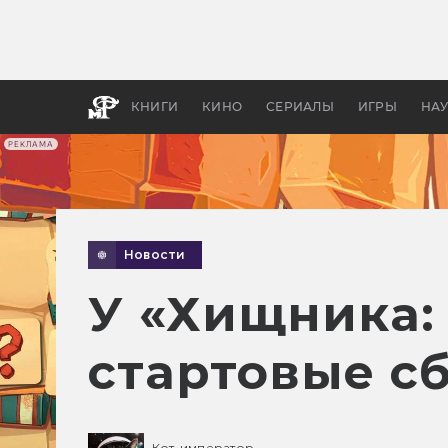
Какие
авгус
апока
детск
КНИГИ
КИНО
СЕРИАЛЫ
ИГРЫ
НА
РЕКЛАМА
Новости
У «Хищника:
стартовые с
Кот-император