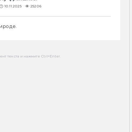
10.11.2025
25206
ироде.
т текста и нажмите Ctrl+Enter.