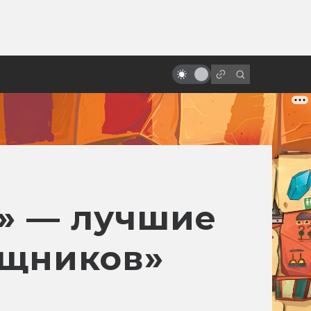
ы»:
ыло
5 лучших фильмов о вампирах
и» — лучшие
ищников»