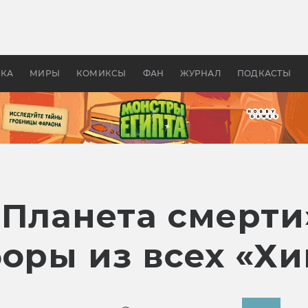
 фильмы смотреть в
Как создавались «Страшил
те 2026? В мире —
фильм, без которого не б
липсис, в России —
бы «Властелина колец»
ие комедии
УКА
МИРЫ
КОМИКСЫ
ФАН
ЖУРНАЛ
ПОДКАСТЫ
 Планета смерт
боры из всех «Х