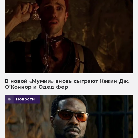
В новой «Мумии» вновь сыграют Кевин Дж.
О’Коннор и Одед Фер
Новости