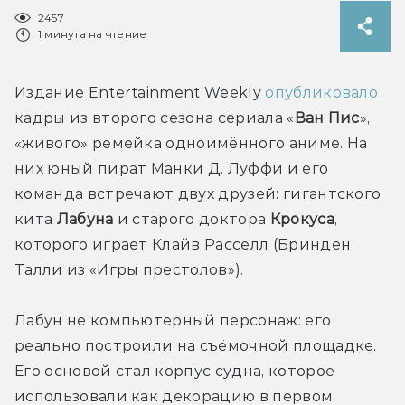
2457
1 минута на чтение
Издание Entertainment Weekly 
опубликовало
кадры из второго сезона сериала «
Ван Пис
», 
«живого» ремейка одноимённого аниме. На 
них юный пират Манки Д. Луффи и его 
команда встречают двух друзей: гигантского 
кита 
Лабуна
 и старого доктора 
Крокуса
, 
которого играет Клайв Расселл (Бринден 
Талли из «Игры престолов»). 
Лабун не компьютерный персонаж: его 
реально построили на съёмочной площадке. 
Его основой стал корпус судна, которое 
использовали как декорацию в первом 