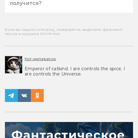
получится?
Если вы нашли опечатку, пожалуйста, выделите фрагмент
текста и нажмите Ctrl+Enter.
Кот-император
Emperor of catkind. I are controls the spice, I
are controls the Universe.