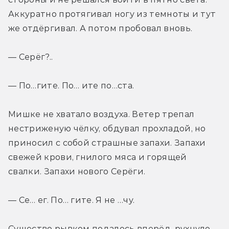
Аккуратно протягивал ногу из темноты и тут 
же отдёргивал. А потом пробовал вновь.
— Серёг?..
— По…гите. По… ите по…ста.
Мишке не хватало воздуха. Ветер трепал 
нестриженую чёлку, обдувал прохладой, но 
приносил с собой страшные запахи. Запахи 
свежей крови, гнилого мяса и горящей 
свалки. Запахи нового Серёги.
— Се… ег. По… гите. Я не …чу.
Существо рывком подалось вперёд, рухнуло 