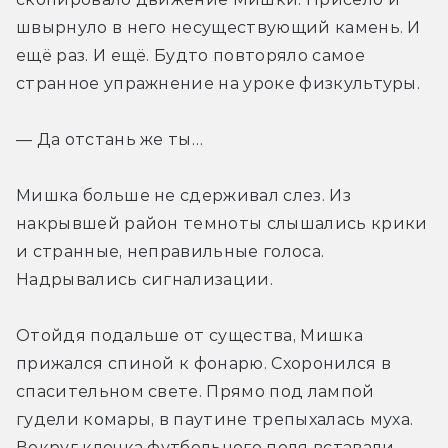
швырнуло в него несуществующий камень. И 
ещё раз. И ещё. Будто повторяло самое 
странное упражнение на уроке физкультуры.
— Да отстань же ты…
Мишка больше не сдерживал слез. Из 
накрывшей район темноты слышались крики 
и странные, неправильные голоса. 
Надрывались сигнализации.
Отойдя подальше от существа, Мишка 
прижался спиной к фонарю. Схоронился в 
спасительном свете. Прямо под лампой 
гудели комары, в паутине трепыхалась муха. 
Вокруг клочка футбольного поля вставали 