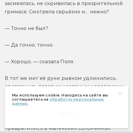
засмеялась, не скривилась в презрительной 
гримасе. Смотрела серьёзно и… нежно?
— Точно не был?
— Да точно, точно.
— Хорошо, — сказала Поля.
В тот же миг её руки рывком удлинились, 
сделавшись толстыми зелёными верёвками, 
обвившими Лёву поперёк торса. Из-под 
Мы используем cookie. Находясь на сайте вы
соглашаетесь на
обработку персональных
подола выстрелили золотистые не то усы, не 
данных.
то корешки — целая охапка — и спеленали 
Принять
ноги. Смешные пучки волос из причёски 
превратились в маленьких соломенных 