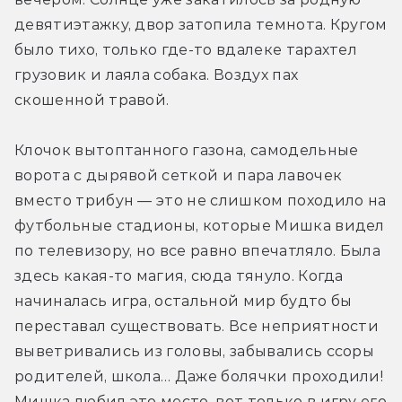
девятиэтажку, двор затопила темнота. Кругом 
было тихо, только где-то вдалеке тарахтел 
грузовик и лаяла собака. Воздух пах 
скошенной травой.
Клочок вытоптанного газона, самодельные 
ворота с дырявой сеткой и пара лавочек 
вместо трибун — это не слишком походило на 
футбольные стадионы, которые Мишка видел 
по телевизору, но все равно впечатляло. Была 
здесь какая-то магия, сюда тянуло. Когда 
начиналась игра, остальной мир будто бы 
переставал существовать. Все неприятности 
выветривались из головы, забывались ссоры 
родителей, школа… Даже болячки проходили! 
Мишка любил это место, вот только в игру его 