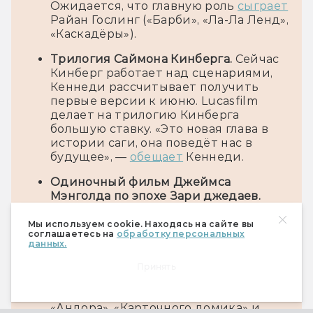
Ожидается, что главную роль
сыграет
Райан Гослинг («Барби», «Ла-Ла Ленд»,
«Каскадёры»).
Трилогия Саймона Кинберга.
Сейчас
Кинберг работает над сценариями,
Кеннеди рассчитывает получить
первые версии к июню. Lucasfilm
делает на трилогию Кинберга
большую ставку. «Это новая глава в
истории саги, она поведёт нас в
будущее», —
обещает
Кеннеди.
Одиночный фильм Джеймса
Мэнголда по эпохе Зари джедаев.
Мэнголд был занят съёмками
байопика «Боб Дилан: Никому не
Мы используем cookie. Находясь на сайте вы
соглашаетесь на
обработку персональных
известный» и продвижением
данных.
картины в наградной сезон и только
сейчас приступил к работе над
Принять
сценарием. Соавтором Мэнголда,
кстати,
выступит
сценарист
«Андора», «Карточного домика» и