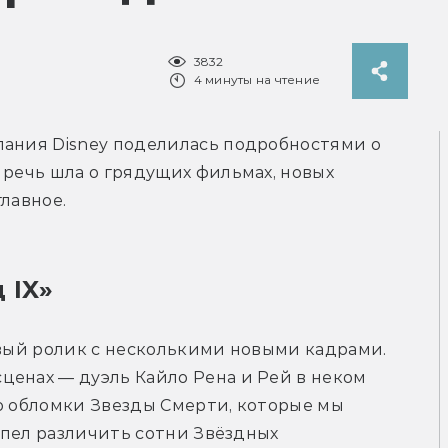
3832
4 минуты на чтение
пания Disney поделилась подробностями о 
 речь шла о грядущих фильмах, новых 
главное.
 IX»
овый ролик с несколькими новыми кадрами. 
енах — дуэль Кайло Рена и Рей в неком 
о обломки Звезды Смерти, которые мы 
успел различить сотни Звёздных 