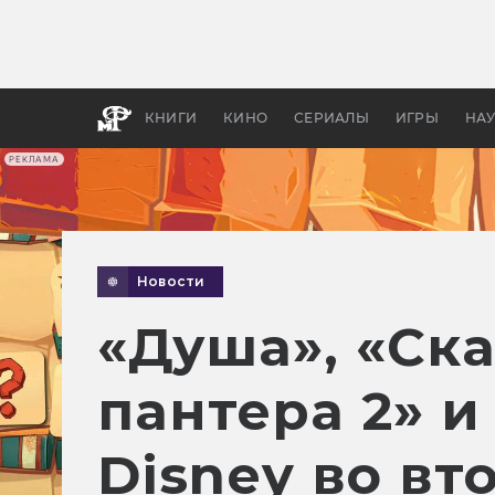
Какие
авгус
апока
детск
КНИГИ
КИНО
СЕРИАЛЫ
ИГРЫ
НА
РЕКЛАМА
Новости
«Душа», «Ска
пантера 2» и
Disney во вт