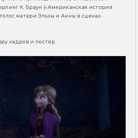
ерлинг К. Браун («Американская история 
 голос матери Эльзы и Анны в сценах-
ару кадров и постер.