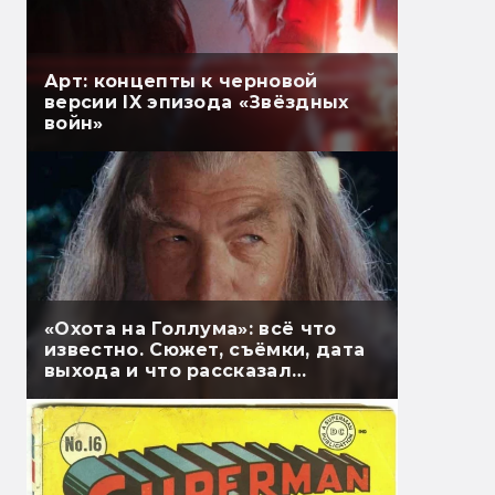
Арт: концепты к черновой
версии IX эпизода «Звёздных
войн»
«Охота на Голлума»: всё что
известно. Сюжет, съёмки, дата
выхода и что рассказал
Гэндальф