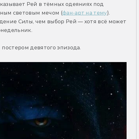
казывает Рей в тёмных одеяниях под 
сным световым мечом (
фан-арт на тему
). 
дение Силы, чем выбор Рей — хотя всё может 
онедельник.
м постером девятого эпизода.