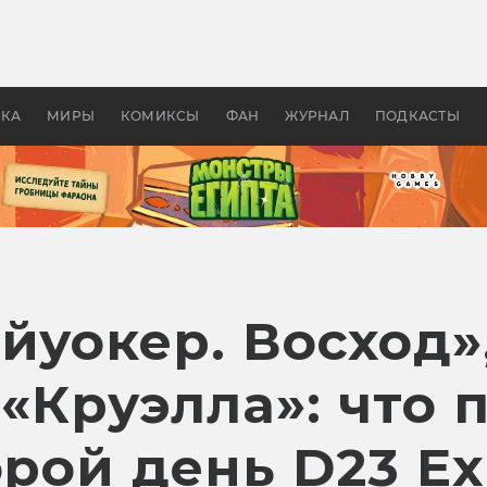
 фильмы смотреть в
Как создавались «Страшил
те 2026? В мире —
фильм, без которого не б
липсис, в России —
бы «Властелина колец»
ие комедии
УКА
МИРЫ
КОМИКСЫ
ФАН
ЖУРНАЛ
ПОДКАСТЫ
йуокер. Восход»
 «Круэлла»: что 
орой день D23 E