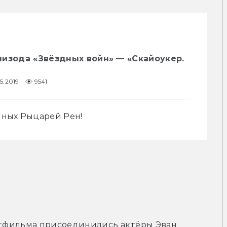
изода «Звёздных войн» — «Скайоукер.
5.2019
9541
нных Рыцарей Рен!
ьтфильма присоединились актёры Эван 