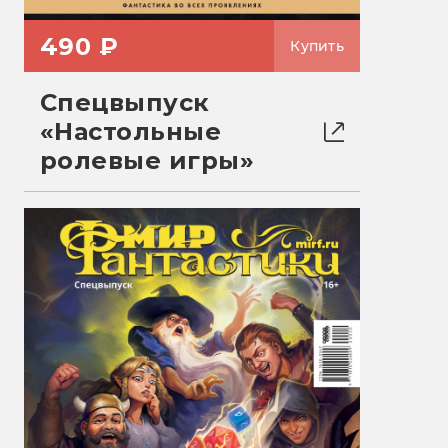
490 ₽
Купить
Спецвыпуск
«Настольные
ролевые игры»