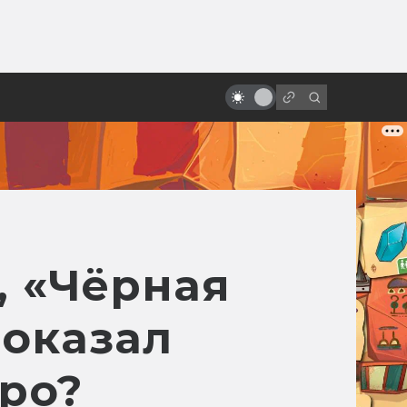
ы»:
ыло
Гигер и сотворение «Чужого»
, «Чёрная
показал
xpo?