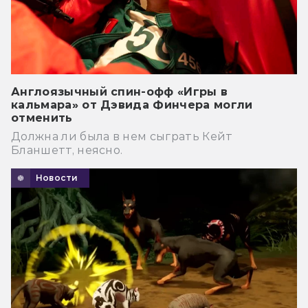
Англоязычный спин-офф «Игры в
кальмара» от Дэвида Финчера могли
отменить
Должна ли была в нем сыграть Кейт
Бланшетт, неясно.
Новости