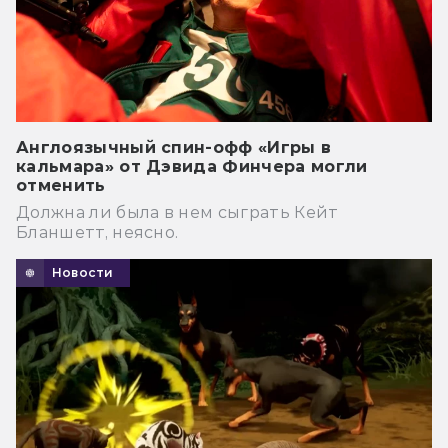
Англоязычный спин-офф «Игры в
кальмара» от Дэвида Финчера могли
отменить
Должна ли была в нем сыграть Кейт
Бланшетт, неясно.
Новости