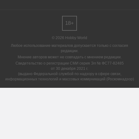
18+
© 2026 Hobby World
Любое использование материалов допускается только с согласия
редакции.
Мнение авторов может не совпадать с мнением редакции.
Свидетельство о регистрации СМИ серия Эл № ФС77-82485
от 30 декабря 2021 г.
(выдано Федеральной службой по надзору в сфере связи,
информационных технологий и массовых коммуникаций (Роскомнадзор)