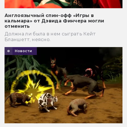
Англоязычный спин-офф «Игры в
кальмара» от Дэвида Финчера могли
отменить
Должна ли была в нем сыграть Кейт
Бланшетт, неясно.
Новости