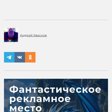
Андрей Квасков