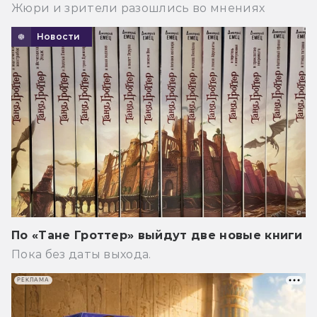
Жюри и зрители разошлись во мнениях
Новости
По «Тане Гроттер» выйдут две новые книги
Пока без даты выхода.
РЕКЛАМА