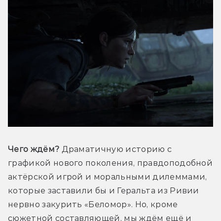
Чего ждём?
 Драматичную историю с 
графикой нового поколения, правдоподобной 
актёрской игрой и моральными дилеммами, 
которые заставили бы и Геральта из Ривии 
нервно закурить «Беломор». Но, кроме 
сюжетной составляющей, мы ждём ещё и 