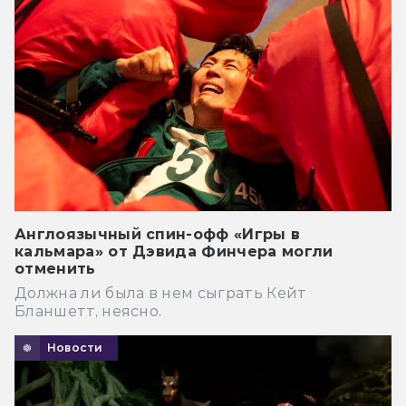
Англоязычный спин-офф «Игры в
кальмара» от Дэвида Финчера могли
отменить
Должна ли была в нем сыграть Кейт
Бланшетт, неясно.
Новости