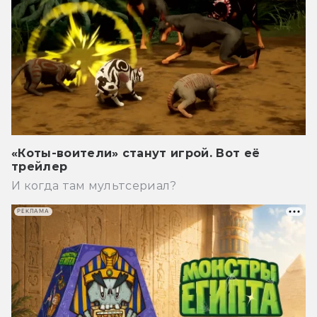
«Коты-воители» станут игрой. Вот её
трейлер
И когда там мультсериал?
РЕКЛАМА