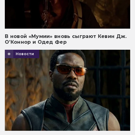
В новой «Мумии» вновь сыграют Кевин Дж.
О’Коннор и Одед Фер
Новости