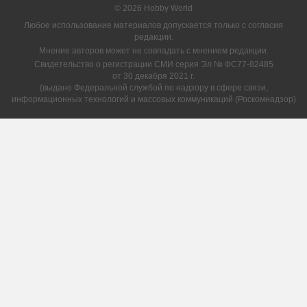
© 2026 Hobby World
Любое использование материалов допускается только с согласия
редакции.
Мнение авторов может не совпадать с мнением редакции.
Свидетельство о регистрации СМИ серия Эл № ФС77-82485
от 30 декабря 2021 г.
(выдано Федеральной службой по надзору в сфере связи,
информационных технологий и массовых коммуникаций (Роскомнадзор)