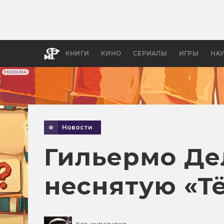
Какие
авгус
апока
детск
КНИГИ
КИНО
СЕРИАЛЫ
ИГРЫ
НА
РЕКЛАМА
Новости
Гильермо Де
неснятую «Т
Кот-император