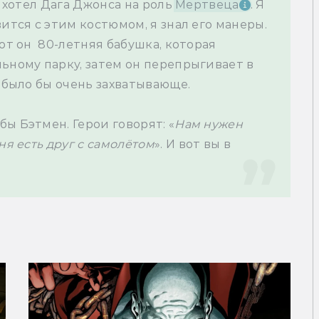
о хотел Дага Джонса на роль 
Мертвеца
. Я 
ится с этим костюмом, я знал его манеры. 
от он  80-летняя бабушка, которая 
ьному парку, затем он перепрыгивает в 
 было бы очень захватывающе.

ы Бэтмен. Герои говорят: «
Нам нужен 
ня есть друг с самолётом
». И вот вы в 