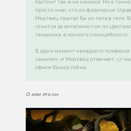
Кастинг так и не начался. Но я точн
просто знал, что он физически справ
Мертвец прыгал бы из тела в тело. В
гонится за антагонистом по Централ
гаишника, в конного полицейского...
В один момент ненадолго появился б
самолёт
», и Мертвец отвечает: «
У ме
офисе Брюса Уэйна. 
О ком это он: