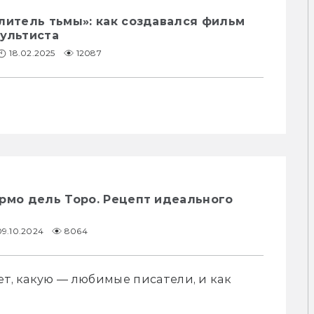
литель тьмы»: как создавался фильм
культиста
18.02.2025
12087
рмо дель Торо. Рецепт идеального
09.10.2024
8064
ет, какую — любимые писатели, и как 