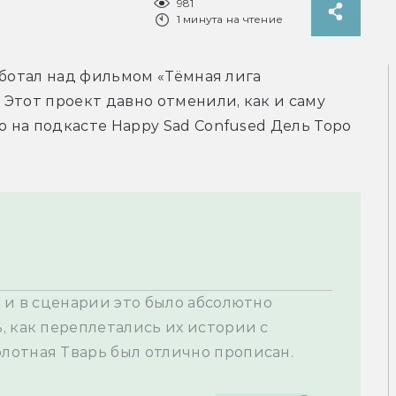
981
1 минута на чтение
аботал над фильмом «Тёмная лига 
Этот проект давно отменили, как и саму 
первую версию киновселенной. Недавно на подкасте Happy Sad Confused Дель Торо 
 и в сценарии это было абсолютно 
 как переплетались их истории с 
олотная Тварь был отлично прописан.
