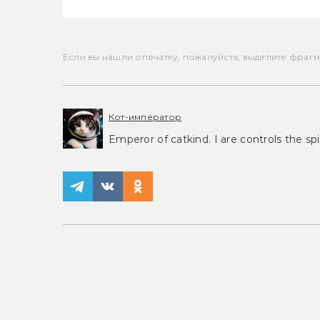
Если вы нашли опечатку, пожалуйста, выделите фрагмен
Кот-император
Emperor of catkind. I are controls the spi