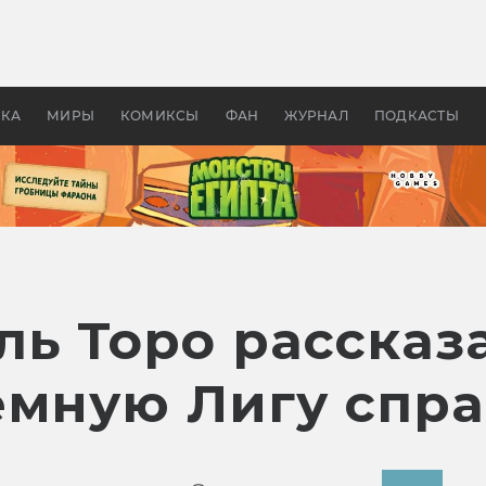
 фильмы смотреть в
Как создавались «Страшил
те 2026? В мире —
фильм, без которого не б
липсис, в России —
бы «Властелина колец»
ие комедии
УКА
МИРЫ
КОМИКСЫ
ФАН
ЖУРНАЛ
ПОДКАСТЫ
ль Торо рассказ
ёмную Лигу спр