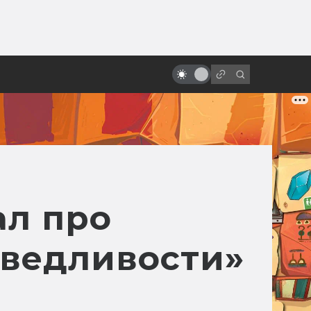
ы»:
«Константин: Повелитель тьмы»:
ыло
как создавался фильм про
детектива-оккультиста
ал про
аведливости»